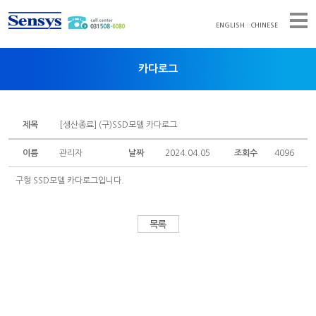
ENGLISH
CHINESE
카다로그
회사소개
카다로그
취급설명서
제품소개
제목
[생산종료] (구)SSD모델 카다로그
인증서
자료실
이름
관리자
날짜
2024.04.05
조회수
4096
뉴스레터
고객광장
구형 SSD모델 카다로그입니다.
대리점
공지사항