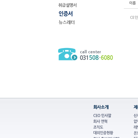
이름
CE인