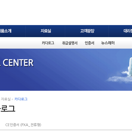
자료실
카다로그
CE인증서 (PXA_전류형)