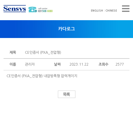
ENGLISH
CHINESE
카다로그
회사소개
카다로그
취급설명서
제품소개
제목
CE인증서 (PXA_전압형)
인증서
자료실
이름
관리자
날짜
2023.11.22
조회수
2577
뉴스레터
고객광장
CE인증서 (PXA_전압형) 내압방폭형 압력게이지
대리점
공지사항